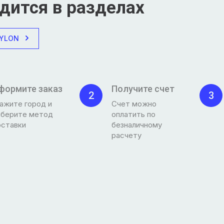
дится в разделах
YLON
формите заказ
Получите счет
2
3
ажите город и
Счет можно
ыберите метод
оплатить по
оставки
безналичному
расчету