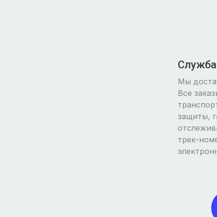
Служба
Мы доста
Все зака
транспор
защиты, г
отслежив
трек-номе
электронн