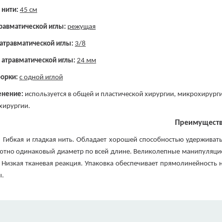
 нити:
45 см
травматической иглы:
режущая
 атравматической иглы:
3/8
 атравматической иглы:
24 мм
борки:
с одной иглой
нение:
используется в общей и пластической хирургии, микрохирург
хирургии.
Преимущест
Гибкая и гладкая нить. Обладает хорошей способностью удерживать
ютно одинаковый диаметр по всей длине. Великолепные манипуляцио
. Низкая тканевая реакция. Упаковка обеспечивает прямолинейность 
.