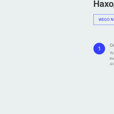
Нахо
WEGO N
О
1
Ук
в
д