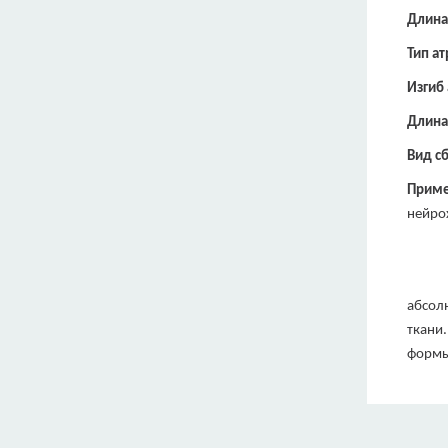
Длина
Тип а
Изгиб
Длина
Вид с
Приме
нейро
абсол
ткани
формы